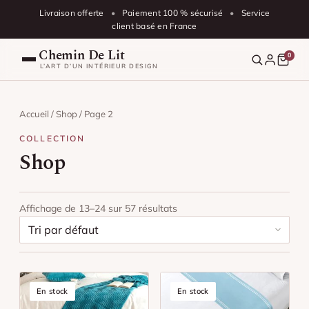
Aller au contenu
Livraison offerte
•
Paiement 100 % sécurisé
•
Service
client basé en France
Chemin De Lit
0
L’ART D’UN INTÉRIEUR DESIGN
Notre Catalogue
Accueil
/
Shop
/ Page 2
Par Couleurs
COLLECTION
Shop
Blog
Chemin de lit blanc
Affichage de 13–24 sur 57 résultats
Chemin de lit beige
FAQ
Chemin de lit gris
Suivre ma commande
Chemin de lit bleu
En stock
En stock