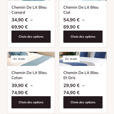
Chemin de lit jaune
Chemin De Lit Bleu
Chemin De Lit Bleu
Canard
Ciel
Chemin de lit orange
34,90
€
–
54,90
€
–
Plage de prix : 34,90 € à 69,90 €
Plage de prix : 
69,90
€
69,90
€
Chemin de lit rose
Choix des options
Choix des options
Chemin de lit rouge
Chemin de lit vert
En stock
En stock
Chemin de lit violet
Chemin De Lit Bleu
Chemin De Lit Bleu
Coton
Et Gris
Chemin de lit marron
39,90
€
–
29,90
€
–
Plage de prix : 39,90 € à 74,90 €
Plage de prix : 
74,90
€
74,90
€
Chemin de lit noir
Choix des options
Choix des options