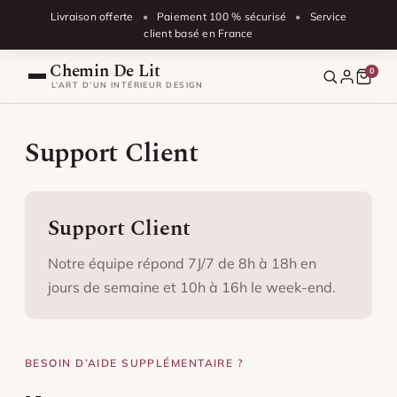
Aller au contenu
Livraison offerte
•
Paiement 100 % sécurisé
•
Service
client basé en France
Chemin De Lit
0
L’ART D’UN INTÉRIEUR DESIGN
Notre Catalogue
Support Client
Par Couleurs
Support Client
Blog
Chemin de lit blanc
Notre équipe répond 7J/7 de 8h à 18h en
Chemin de lit beige
FAQ
jours de semaine et 10h à 16h le week-end.
Chemin de lit gris
Suivre ma commande
Chemin de lit bleu
BESOIN D’AIDE SUPPLÉMENTAIRE ?