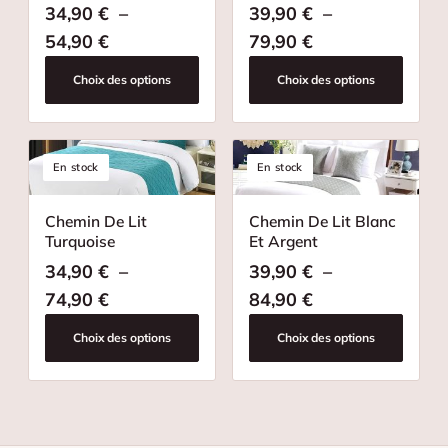
34,90
€
–
39,90
€
–
Plage de prix : 34,90 € à 54,90 €
Plage de prix : 
54,90
€
79,90
€
Choix des options
Choix des options
En stock
En stock
Chemin De Lit
Chemin De Lit Blanc
Turquoise
Et Argent
34,90
€
–
39,90
€
–
Plage de prix : 34,90 € à 74,90 €
Plage de prix : 
74,90
€
84,90
€
Choix des options
Choix des options