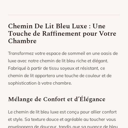
séchage doux.
Repassage à température modérée si nécessaire.
Éviter l’exposition prolongée au soleil pour préserver
l’éclat des couleurs.
Chemin De Lit Bleu Luxe : Une
Touche de Raffinement pour Votre
Chambre
Transformez votre espace de sommeil en une oasis de
luxe avec notre chemin de lit bleu riche et élégant.
Fabriqué à partir de tissu soyeux et résistant, ce
chemin de lit apportera une touche de couleur et de
sophistication à votre chambre.
Mélange de Confort et d’Élégance
Le chemin de lit bleu luxe est conçu pour allier confort
et style. Sa texture douce et agréable au toucher vous
enveloppera de douceur, tandis que sa nuance de bleu