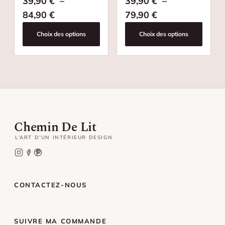
39,90
€
–
39,90
€
–
Plage de prix : 39,90 € à 84,90 €
Plage de prix : 
84,90
€
79,90
€
Choix des options
Choix des options
Chemin De Lit
L’ART D’UN INTÉRIEUR DESIGN
CONTACTEZ-NOUS
SUIVRE MA COMMANDE