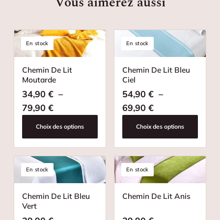
Vous aimerez aussi
En stock
En stock
Chemin De Lit
Chemin De Lit Bleu
Moutarde
Ciel
34,90
€
–
54,90
€
–
Plage de prix : 34,90 € à 79,90 €
Plage de prix : 
79,90
€
69,90
€
Choix des options
Choix des options
En stock
En stock
Chemin De Lit Bleu
Chemin De Lit Anis
Vert