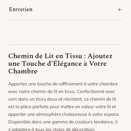
Entretien
Lavage en machine à basse température (30 °C),
séchage doux.
Repassage à température modérée si nécessaire.
Éviter l’exposition prolongée au soleil pour préserver
l’éclat des couleurs.
Chemin de Lit en Tissu : Ajoutez
une Touche d’Élégance à Votre
Chambre
Apportez une touche de raffinement à votre chambre
avec notre chemin de lit en tissu. Confectionné avec
soin dans un tissu doux et résistant, ce chemin de lit
est la pièce parfaite pour mettre en valeur votre lit et
apporter une atmosphère chaleureuse à votre espace.
Disponible dans une gamme de couleurs tendance, il
s’adaptera à tous les styles de décoration.