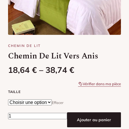
Chemin de lit jaune
Chemin de lit orange
Chemin de lit rose
CHEMIN DE LIT
Chemin de lit rouge
Chemin De Lit Vers Anis
Chemin de lit vert
Plage de prix : 18,64 € à 38,74 
18,64
€
–
38,74
€
Chemin de lit violet
Vérifier dans ma pièce
Chemin de lit marron
TAILLE
Effacer
Chemin de lit noir
quantité de Chemin De Lit Vers Anis
Ajouter au panier