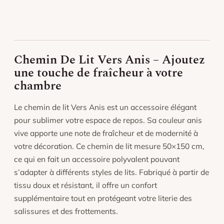
Lavage en machine à basse température (30 °C),
séchage doux.
Repassage à température modérée si nécessaire.
Éviter l’exposition prolongée au soleil pour préserver
l’éclat des couleurs.
Chemin De Lit Vers Anis – Ajoutez
une touche de fraîcheur à votre
chambre
Le chemin de lit Vers Anis est un accessoire élégant
pour sublimer votre espace de repos. Sa couleur anis
vive apporte une note de fraîcheur et de modernité à
votre décoration. Ce chemin de lit mesure 50×150 cm,
ce qui en fait un accessoire polyvalent pouvant
s’adapter à différents styles de lits. Fabriqué à partir de
tissu doux et résistant, il offre un confort
supplémentaire tout en protégeant votre literie des
salissures et des frottements.