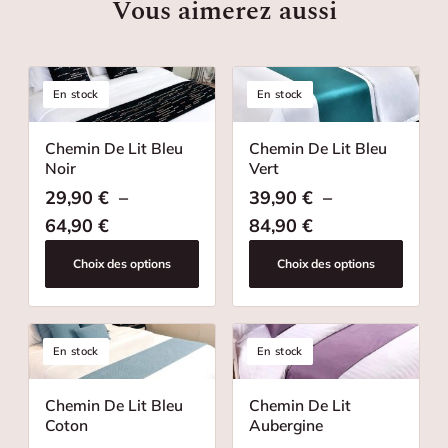
Vous aimerez aussi
En stock
En stock
Chemin De Lit Bleu
Chemin De Lit Bleu
Noir
Vert
29,90
€
–
39,90
€
–
Plage de prix : 29,90 € à 64,90 €
Plage de prix : 
64,90
€
84,90
€
Choix des options
Choix des options
En stock
En stock
Chemin De Lit Bleu
Chemin De Lit
Coton
Aubergine