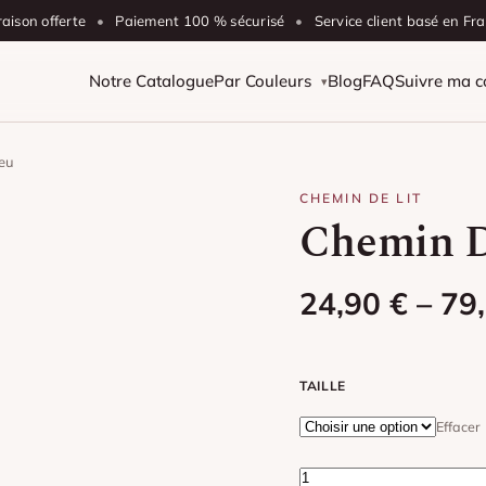
raison offerte
•
Paiement 100 % sécurisé
•
Service client basé en Fr
Notre Catalogue
Par Couleurs
Blog
FAQ
Suivre ma
leu
CHEMIN DE LIT
Chemin D
Plage de prix
24,90
€
–
79
TAILLE
Effacer
quantité de Chemin De 