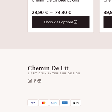
Chemin De Lit Bleu Et Gris
Chem
Plage de prix : 29,
29,90
€
–
74,90
€
39,
Choix des options
Chemin De Lit
L’ART D’UN INTÉRIEUR DESIGN
VISA
Pay
Pal
Pay
AMEX