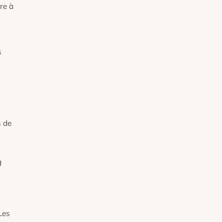
re à
s
s de
g
Les