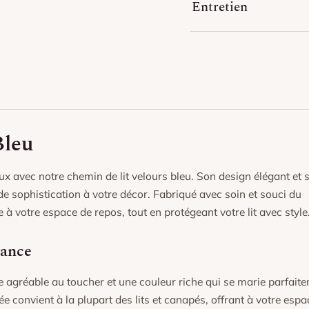
Entretien
Lavage en machine à ba
Repassage à températur
Éviter l’exposition prolo
couleurs.
Bleu
 avec notre chemin de lit velours bleu. Son design élégant et 
 sophistication à votre décor. Fabriqué avec soin et souci du
e à votre espace de repos, tout en protégeant votre lit avec style
gance
re agréable au toucher et une couleur riche qui se marie parfait
ée convient à la plupart des lits et canapés, offrant à votre espa