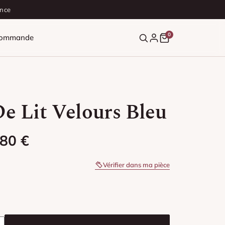
ance
0
 commande
e Lit Velours Bleu
 : 24,90 € à 79,80 €
,80
€
Vérifier dans ma pièce
Lit Velours Bleu