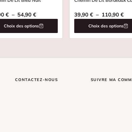
in De Lit Bleu Nuit
Chemin De Lit Bordeaux Co
90 € à 74,90 €
Plage de prix : 39,90 € à 54,90 €
Pla
90
€
–
54,90
€
39,90
€
–
110,90
€
Choix des options
Choix des options
CONTACTEZ-NOUS
SUIVRE MA COM