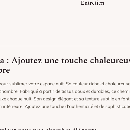
Entretien
Lavage en machine à ba
Repassage à températur
Éviter l’exposition prolo
couleurs.
a : Ajoutez une touche chaleureu
bre
t pour sublimer votre espace nuit. Sa couleur riche et chaleureus
chambre. Fabriqué à partir de tissus doux et durables, ce chem
luxe chaque nuit. Son design élégant et sa texture subtile en font
intérieure. Ajoutez une touche d’authenticité et de sophisticati