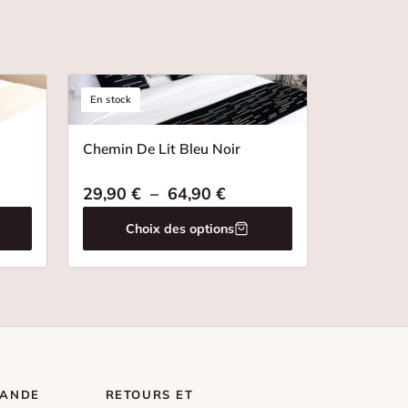
En stock
Chemin De Lit Bleu Noir
e de prix : 39,90 € à 84,90 €
Plage de prix : 29,90 € 
29,90
€
–
64,90
€
Choix des options
MANDE
RETOURS ET