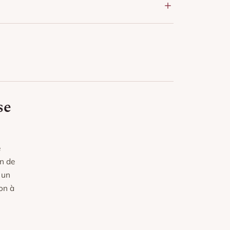
sse température (30 °C), séchage doux.
e modérée si nécessaire.
ngée au soleil pour préserver l’éclat des
se
e
in de
 un
on à