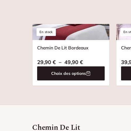
En stock
En s
Chemin De Lit Bordeaux
Chem
Plage de prix : 29,
29,90
€
–
49,90
€
39,
Choix des options
Chemin De Lit