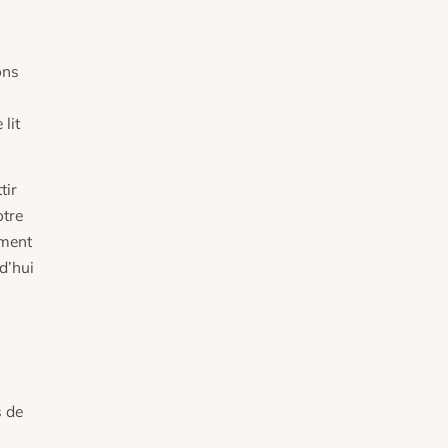
ons
lit
tir
otre
ement
d’hui
s de