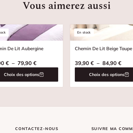
Vous aimerez aussi
tock
En stock
in De Lit Aubergine
Chemin De Lit Beige Taupe
90 € à 49,90 €
Plage de prix : 39,90 € à 79,90 €
Plag
90
€
–
79,90
€
39,90
€
–
84,90
€
Choix des options
Choix des options
CONTACTEZ-NOUS
SUIVRE MA COM