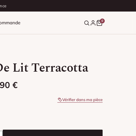
ance
0
 commande
e Lit Terracotta
 : 24,90 € à 69,90 €
,90
€
Vérifier dans ma pièce
Lit Terracotta