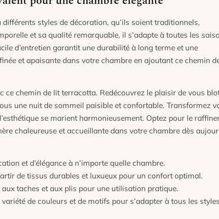
valent pour une chambre élégante
 différents styles de décoration, qu’ils soient traditionnels,
relle et sa qualité remarquable, il s’adapte à toutes les sais
cile d’entretien garantit une durabilité à long terme et une
née et apaisante dans votre chambre en ajoutant ce chemin de 
c ce chemin de lit terracotta. Redécouvrez le plaisir de vous blot
vous une nuit de sommeil paisible et confortable. Transformez v
t l’esthétique se marient harmonieusement. Optez pour le raffin
phère chaleureuse et accueillante dans votre chambre dès aujour
ation et d’élégance à n’importe quelle chambre.
rtir de tissus durables et luxueux pour un confort optimal.
aux taches et aux plis pour une utilisation pratique.
ariété de couleurs et de motifs pour s’adapter à tous les style