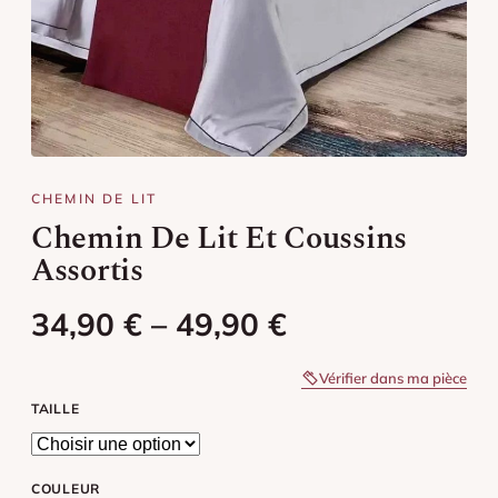
Chemin de lit jaune
Chemin de lit orange
Chemin de lit rose
Chemin de lit rouge
CHEMIN DE LIT
Chemin De Lit Et Coussins
Chemin de lit vert
Assortis
Chemin de lit violet
Plage de prix : 34,90 € à 49,90 
34,90
€
–
49,90
€
Chemin de lit marron
Vérifier dans ma pièce
Chemin de lit noir
TAILLE
COULEUR