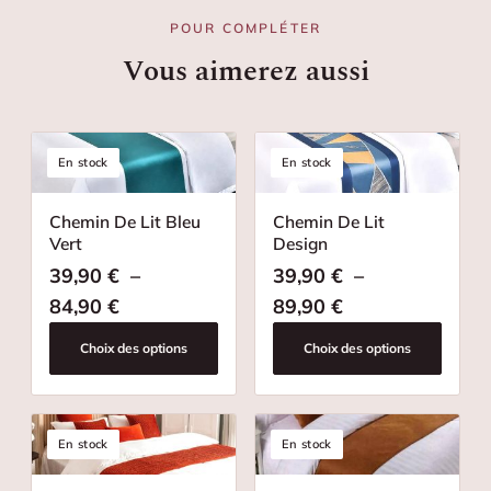
POUR COMPLÉTER
Vous aimerez aussi
En stock
En stock
Chemin De Lit Bleu
Chemin De Lit
Vert
Design
39,90
€
–
39,90
€
–
Plage de prix : 39,90 € à 84,90 €
Plage de prix : 
84,90
€
89,90
€
Choix des options
Choix des options
En stock
En stock