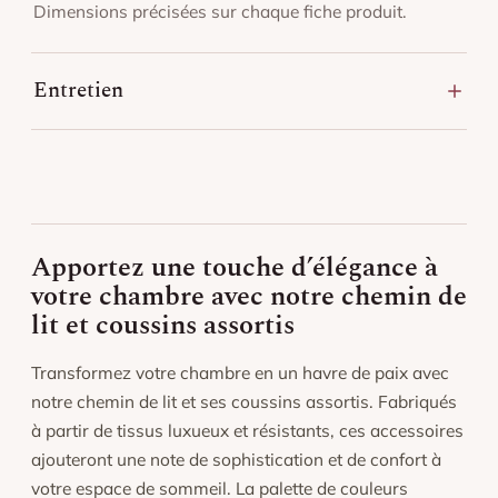
Dimensions précisées sur chaque fiche produit.
Entretien
Lavage en machine à basse température (30 °C),
séchage doux.
Repassage à température modérée si nécessaire.
Éviter l’exposition prolongée au soleil pour préserver
l’éclat des couleurs.
Apportez une touche d’élégance à
votre chambre avec notre chemin de
lit et coussins assortis
Transformez votre chambre en un havre de paix avec
notre chemin de lit et ses coussins assortis. Fabriqués
à partir de tissus luxueux et résistants, ces accessoires
ajouteront une note de sophistication et de confort à
votre espace de sommeil. La palette de couleurs