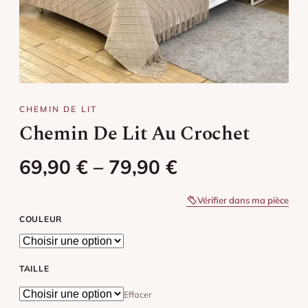
Chemin de lit jaune
Chemin de lit orange
Chemin de lit rose
CHEMIN DE LIT
Chemin de lit rouge
Chemin De Lit Au Crochet
Chemin de lit vert
Plage de prix : 69,90 € à 79,90 
69,90
€
–
79,90
€
Chemin de lit violet
Vérifier dans ma pièce
Chemin de lit marron
COULEUR
Chemin de lit noir
TAILLE
Effacer