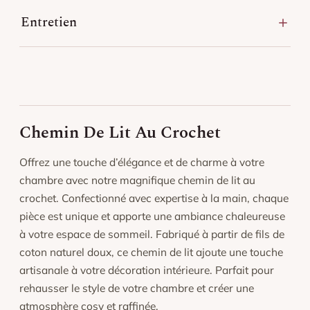
Entretien
Lavage en machine à basse température (30 °C),
séchage doux.
Repassage à température modérée si nécessaire.
Éviter l’exposition prolongée au soleil pour préserver
l’éclat des couleurs.
Chemin De Lit Au Crochet
Offrez une touche d’élégance et de charme à votre
chambre avec notre magnifique chemin de lit au
crochet. Confectionné avec expertise à la main, chaque
pièce est unique et apporte une ambiance chaleureuse
à votre espace de sommeil. Fabriqué à partir de fils de
coton naturel doux, ce chemin de lit ajoute une touche
artisanale à votre décoration intérieure. Parfait pour
rehausser le style de votre chambre et créer une
atmosphère cosy et raffinée.