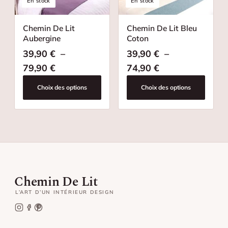
En stock
En stock
Chemin De Lit
Chemin De Lit Bleu
Aubergine
Coton
39,90
€
–
39,90
€
–
Plage de prix : 39,90 € à 79,90 €
Plage de prix : 
79,90
€
74,90
€
Choix des options
Choix des options
Chemin De Lit
L’ART D’UN INTÉRIEUR DESIGN